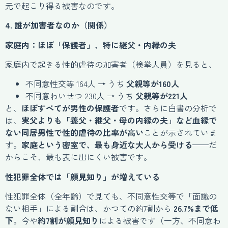
元で起こり得る被害なのです。
4. 誰が加害者なのか（関係）
家庭内：ほぼ「保護者」、特に継父・内縁の夫
家庭内で起きる性的虐待の加害者（検挙人員）を見ると、
不同意性交等 164人 → うち
父親等が160人
不同意わいせつ 230人 → うち
父親等が221人
と、
ほぼすべてが男性の保護者
です。さらに白書の分析で
は、
実父よりも「養父・継父・母の内縁の夫」など血縁で
ない同居男性で性的虐待の比率が高い
ことが示されていま
す。
家庭という密室で、最も身近な大人から受ける
——だ
からこそ、最も表に出にくい被害です。
性犯罪全体では「顔見知り」が増えている
性犯罪全体（全年齢）で見ても、不同意性交等で「面識の
ない相手」による割合は、かつての約7割から
26.7%まで低
下
。今や
約7割が顔見知り
による被害です（一方、不同意わ