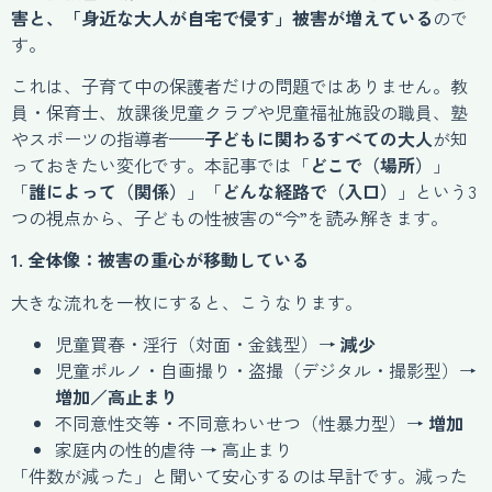
害と、「身近な大人が自宅で侵す」被害が増えている
ので
す。
これは、子育て中の保護者だけの問題ではありません。教
員・保育士、放課後児童クラブや児童福祉施設の職員、塾
やスポーツの指導者——
子どもに関わるすべての大人
が知
っておきたい変化です。本記事では「
どこで（場所）
」
「
誰によって（関係）
」「
どんな経路で（入口）
」という3
つの視点から、子どもの性被害の“今”を読み解きます。
1. 全体像：被害の重心が移動している
大きな流れを一枚にすると、こうなります。
児童買春・淫行（対面・金銭型）→
減少
児童ポルノ・自画撮り・盗撮（デジタル・撮影型）→
増加／高止まり
不同意性交等・不同意わいせつ（性暴力型）→
増加
家庭内の性的虐待 → 高止まり
「件数が減った」と聞いて安心するのは早計です。減った