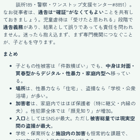
談所189・警察・ワンストップ支援センター#8891）。
なお従事者は、
通告は“確証”がなくてもよい
ことを共有し
ておきましょう。児童虐待は「受けたと思われる」段階で
通告義務
があり、結果として誤りであっても責任を問われ
ません。迷ったら抱え込まず、まず専門機関につなぐこと
が、子どもを守ります。
まとめ
子どもの性被害は「件数横ばい」でも、
中身は対面・
買春型からデジタル・性暴力・家庭内型へ
移ってい
る。
場所
は、性暴力なら「住宅」、盗撮なら「学校・公衆
浴場」が多い。
加害者
は、家庭内ではほぼ保護者（特に継父・内縁の
夫）。性犯罪全体では「顔見知り」が増加。
入口
としてはSNSが最大。ただし
被害総量では現実空
間の盗撮が最大
。
学校・保育所など
施設内の加害
も恒常的な課題で、