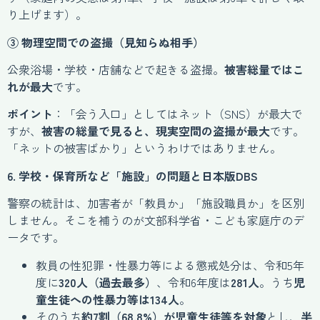
り上げます）。
③ 物理空間での盗撮（見知らぬ相手）
公衆浴場・学校・店舗などで起きる盗撮。
被害総量ではこ
れが最大
です。
ポイント
：「会う入口」としてはネット（SNS）が最大で
すが、
被害の総量で見ると、現実空間の盗撮が最大
です。
「ネットの被害ばかり」というわけではありません。
6. 学校・保育所など「施設」の問題と日本版DBS
警察の統計は、加害者が「教員か」「施設職員か」を区別
しません。そこを補うのが文部科学省・こども家庭庁のデ
ータです。
教員の性犯罪・性暴力等による懲戒処分は、令和5年
度に
320人（過去最多）
、令和6年度は
281人
。うち
児
童生徒への性暴力等は134人
。
そのうち
約7割（68.8%）が児童生徒等を対象
とし、
半