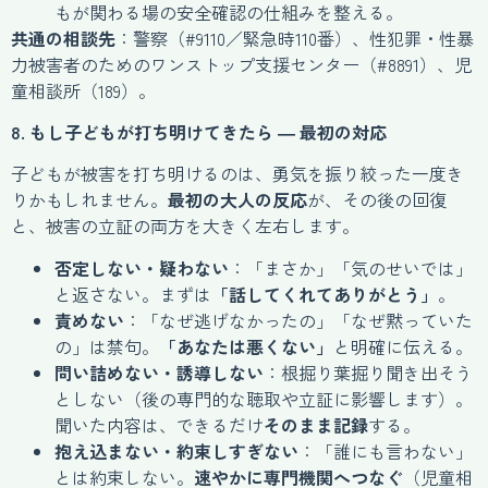
もが関わる場の安全確認の仕組みを整える。
共通の相談先
：警察（#9110／緊急時110番）、性犯罪・性暴
力被害者のためのワンストップ支援センター（#8891）、児
童相談所（189）。
8. もし子どもが打ち明けてきたら ― 最初の対応
子どもが被害を打ち明けるのは、勇気を振り絞った一度き
りかもしれません。
最初の大人の反応
が、その後の回復
と、被害の立証の両方を大きく左右します。
否定しない・疑わない
：「まさか」「気のせいでは」
と返さない。まずは
「話してくれてありがとう」
。
責めない
：「なぜ逃げなかったの」「なぜ黙っていた
の」は禁句。
「あなたは悪くない」
と明確に伝える。
問い詰めない・誘導しない
：根掘り葉掘り聞き出そう
としない（後の専門的な聴取や立証に影響します）。
聞いた内容は、できるだけ
そのまま記録
する。
抱え込まない・約束しすぎない
：「誰にも言わない」
とは約束しない。
速やかに専門機関へつなぐ
（児童相