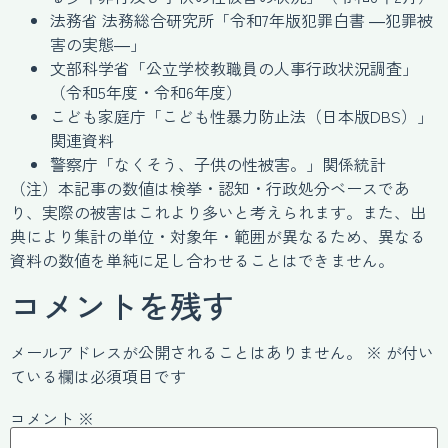
法務省 法務総合研究所「令和7年版犯罪白書 ―犯罪被
害の実態―」
文部科学省「公立学校教職員の人事行政状況調査」
（令和5年度・令和6年度）
こども家庭庁「こども性暴力防止法（日本版DBS）」
関連資料
警察庁「なくそう、子供の性被害。」関係統計
（注）本記事の数値は検挙・認知・行政処分ベースであ
り、実際の被害はこれより多いと考えられます。また、出
典により集計の単位・対象年・範囲が異なるため、異なる
資料の数値を単純に足し合わせることはできません。
コメントを残す
メールアドレスが公開されることはありません。
※
が付い
ている欄は必須項目です
コメント
※