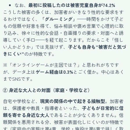
なお、
最初に投稿したのは被害児童自身が74.2%
こうした被害の多くは、加害者がいきなり性的な要求をす
るわけではなく、
「グルーミング」
——時間をかけて子ど
もの信頼や好意を得て、悩み相談や褒め言葉で心理的に取
り込み、徐々に性的な会話・自画撮りの要求・対面へと誘
導していく手口——を経て起こります。だからこそ「怪し
い人かどうか」では見抜けず、
子ども自身も“被害だと気づ
きにくい”
のが特徴です。
※「オンラインゲームが主因では？」と思われがちです
が、データ上は
ゲーム経由は0.3%
とごく僅か。中心はあく
までSNSです。
② 身近な大人との対面（家庭・学校など）
自宅や学校など、
現実の関係の中で起きる接触型
。加害者
は、保護者や教員・指導者といった、
子どもが日常的に信
頼を寄せる身近な大人
であることが少なくありません。信
頼関係を悪用される分、被害が表面化しにくいのが特徴で
す（家庭内の実態は第4章、学校・施設は第6章で詳しく取