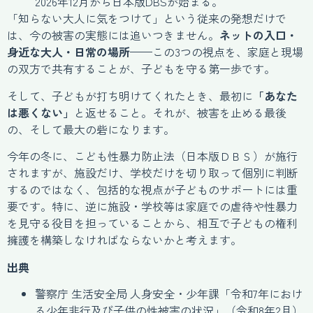
2026年12月から日本版DBSが始まる。
「知らない大人に気をつけて」という従来の発想だけで
は、今の被害の実態には追いつきません。
ネットの入口・
身近な大人・日常の場所
——この3つの視点を、家庭と現場
の双方で共有することが、子どもを守る第一歩です。
そして、子どもが打ち明けてくれたとき、最初に
「あなた
は悪くない」
と返せること。それが、被害を止める最後
の、そして最大の砦になります。
今年の冬に、こども性暴力防止法（日本版ＤＢＳ）が施行
されますが、施設だけ、学校だけを切り取って個別に判断
するのではなく、包括的な視点が子どものサポートには重
要です。特に、逆に施設・学校等は家庭での虐待や性暴力
を見守る役目を担っていることから、相互で子どもの権利
擁護を構築しなければならないかと考えます。
出典
警察庁 生活安全局 人身安全・少年課「令和7年におけ
る少年非行及び子供の性被害の状況」（令和8年2月）