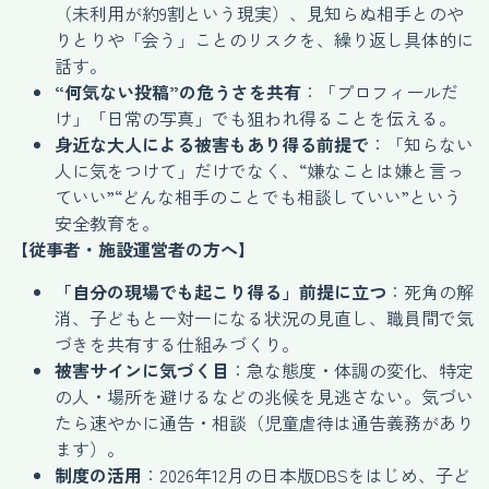
（未利用が約9割という現実）、見知らぬ相手とのや
りとりや「会う」ことのリスクを、繰り返し具体的に
話す。
“何気ない投稿”の危うさを共有
：「プロフィールだ
け」「日常の写真」でも狙われ得ることを伝える。
身近な大人による被害もあり得る前提で
：「知らない
人に気をつけて」だけでなく、“嫌なことは嫌と言っ
ていい”“どんな相手のことでも相談していい”という
安全教育を。
【従事者・施設運営者の方へ】
「自分の現場でも起こり得る」前提に立つ
：死角の解
消、子どもと一対一になる状況の見直し、職員間で気
づきを共有する仕組みづくり。
被害サインに気づく目
：急な態度・体調の変化、特定
の人・場所を避けるなどの兆候を見逃さない。気づい
たら速やかに通告・相談（児童虐待は通告義務があり
ます）。
制度の活用
：2026年12月の日本版DBSをはじめ、子ど