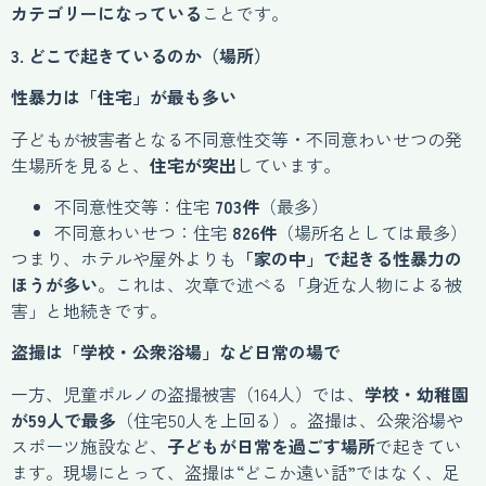
カテゴリーになっている
ことです。
3. どこで起きているのか（場所）
性暴力は「住宅」が最も多い
子どもが被害者となる不同意性交等・不同意わいせつの発
生場所を見ると、
住宅が突出
しています。
不同意性交等：住宅
703件
（最多）
不同意わいせつ：住宅
826件
（場所名としては最多）
つまり、ホテルや屋外よりも
「家の中」で起きる性暴力の
ほうが多い
。これは、次章で述べる「身近な人物による被
害」と地続きです。
盗撮は「学校・公衆浴場」など日常の場で
一方、児童ポルノの盗撮被害（164人）では、
学校・幼稚園
が59人で最多
（住宅50人を上回る）。盗撮は、公衆浴場や
スポーツ施設など、
子どもが日常を過ごす場所
で起きてい
ます。現場にとって、盗撮は“どこか遠い話”ではなく、足