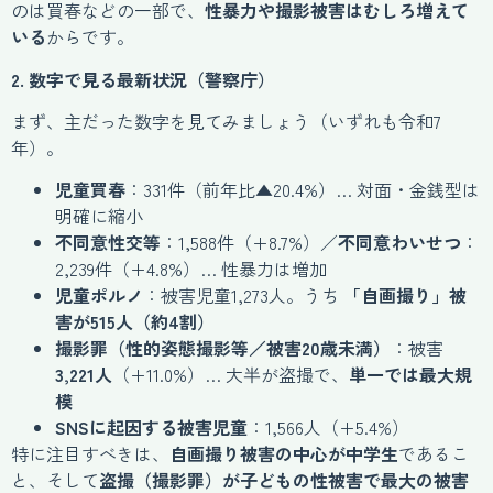
のは買春などの一部で、
性暴力や撮影被害はむしろ増えて
いる
からです。
2. 数字で見る最新状況（警察庁）
まず、主だった数字を見てみましょう（いずれも令和7
年）。
児童買春
：331件（前年比▲20.4%）… 対面・金銭型は
明確に縮小
不同意性交等
：1,588件（+8.7%）／
不同意わいせつ
：
2,239件（+4.8%）… 性暴力は増加
児童ポルノ
：被害児童1,273人。うち
「自画撮り」被
害が515人（約4割）
撮影罪（性的姿態撮影等／被害20歳未満）
：被害
3,221人
（+11.0%）… 大半が盗撮で、
単一では最大規
模
SNSに起因する被害児童
：1,566人（+5.4%）
特に注目すべきは、
自画撮り被害の中心が中学生
であるこ
と、そして
盗撮（撮影罪）が子どもの性被害で最大の被害