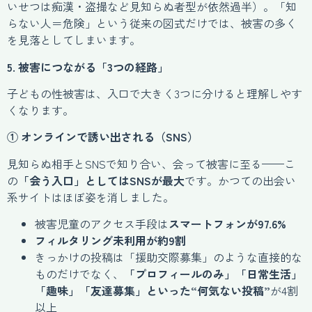
いせつは痴漢・盗撮など見知らぬ者型が依然過半）。「知
らない人＝危険」という従来の図式だけでは、被害の多く
を見落としてしまいます。
5. 被害につながる「3つの経路」
子どもの性被害は、入口で大きく3つに分けると理解しやす
くなります。
① オンラインで誘い出される（SNS）
見知らぬ相手とSNSで知り合い、会って被害に至る——こ
の
「会う入口」としてはSNSが最大
です。かつての出会い
系サイトはほぼ姿を消しました。
被害児童のアクセス手段は
スマートフォンが97.6%
フィルタリング未利用が約9割
きっかけの投稿は「援助交際募集」のような直接的な
ものだけでなく、
「プロフィールのみ」「日常生活」
「趣味」「友達募集」といった“何気ない投稿”
が4割
以上