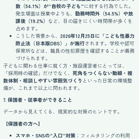
数（54.1%）が“自校の子ども”
に対する行為でした。
発生場面は授業中よりも、
勤務時間外（54.5%）や放
課後（19.2%）
など、目の届きにくい時間帯が多くを
占めます。
こうした背景から、
2026年12月25日に「こども性暴力
防止法（日本版DBS）」が施行
されます。学校や認可
保育所などは、職員の性犯罪歴を確認することが義務
づけられます。
子どもに関わる仕事に就く方・施設運営者にとっては、
「採用時の確認」だけでなく、
死角をつくらない動線・複
数体制・相談しやすい雰囲気づくり
といった日常の環境整
備が、これまで以上に問われます。
7. 保護者・従事者ができること
データから見えてくる、現実的な対策のヒントです。
【保護者の方へ】
スマホ・SNSの“入口”対策
：フィルタリングの利用