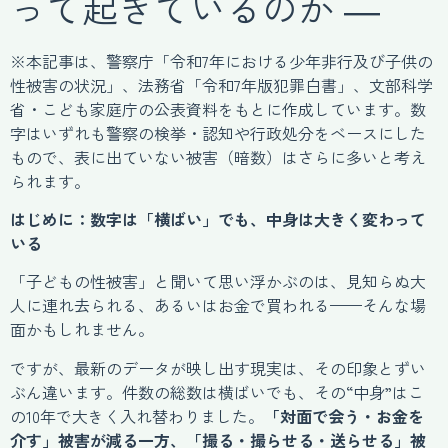
って起きているのか ―
※本記事は、警察庁「令和7年における少年非行及び子供の
性被害の状況」、法務省「令和7年版犯罪白書」、文部科学
省・こども家庭庁の公表資料をもとに作成しています。数
字はいずれも警察の検挙・認知や行政処分をベースにした
もので、表に出ていない被害（暗数）はさらに多いと考え
られます。
はじめに：数字は「横ばい」でも、中身は大きく変わって
いる
「子どもの性被害」と聞いて思い浮かぶのは、見知らぬ大
人に連れ去られる、あるいはお金で買われる——そんな場
面かもしれません。
ですが、最新のデータが映し出す現実は、その印象とずい
ぶん違います。件数の総数は横ばいでも、その“中身”はこ
の10年で大きく入れ替わりました。
「対面で会う・お金を
介す」被害が減る一方、「撮る・撮らせる・送らせる」被